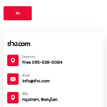
ช่าง.com
โทรหาเรา
Free 095-538-0084
อีเมล์
info@ช่าง.com
ที่ตั้ง
กรุงเทพฯ, พิษณุโลก