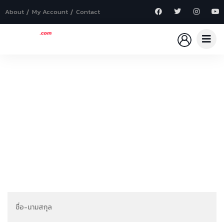
About
My Account
Contact
ติดต่อเรา
สอบถามปัญหา การใช้งานต่างๆ