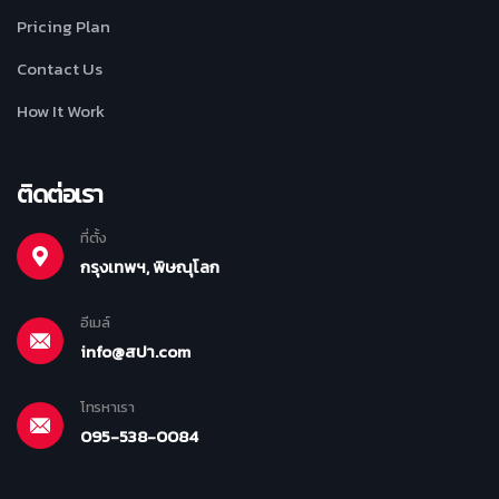
Pricing Plan
Contact Us
How It Work
ติดต่อเรา
ที่ตั้ง
กรุงเทพฯ, พิษณุโลก
อีเมล์
info@สปา.com
โทรหาเรา
095-538-0084