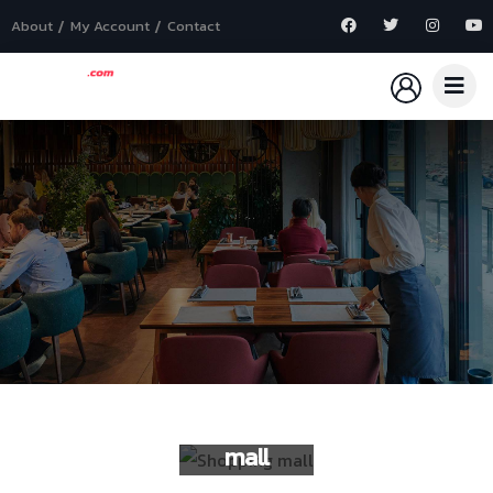
About
My Account
Contact
Shopping
mall
Shopping