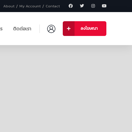
About
My Account
Contact
าร
ติดต่อเรา
ลงโฆษณา