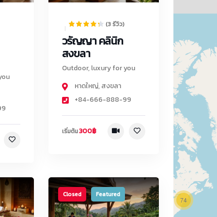
(3 รีวิว)
วรัญญา คลินิก
สงขลา
Outdoor, luxury for you
 you
หาดใหญ่
,
สงขลา
+84-666-888-99
99
300฿
เริ่มต้น
Closed
Featured
74