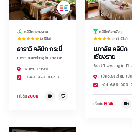
คลินิกความงาม
คลินิกผิวหนัง
(2 รีวิว)
(3 รีวิว)
ธาราวี คลินิก กระบี่
นภาลัย คลินิก
เชียงราย
Best Traveling in The UK
Best Traveling in Th
เขาพนม
,
กระบี่
เมืองเชียงใหม่
,
เชี
+84-666-888-99
+84-666-888-
200฿
เริ่มต้น
150฿
เริ่มต้น