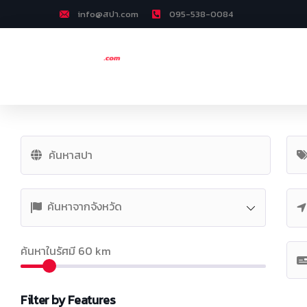
info@สปา.com
095-538-0084
ค้นหาจากจังหวัด
ค้นหาในรัศมี
60
km
Filter by Features