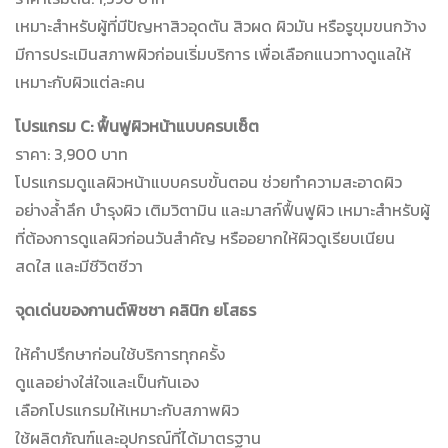
เหมาะสำหรับผู้ที่มีปัญหาสิวอุดตัน สิวผด ผิวมัน หรือรูขุมขนกว้าง
มีการประเมินสภาพผิวก่อนเริ่มบริการ เพื่อเลือกแนวทางดูแลให้
เหมาะกับผิวแต่ละคน
โปรแกรม C: ฟื้นฟูผิวหน้าแบบครบเซ็ต
ราคา: 3,900 บาท
โปรแกรมดูแลผิวหน้าแบบครบขั้นตอน ช่วยทำความสะอาดผิว
อย่างล้ำลึก บำรุงผิว เติมวิตามิน และมาสก์ฟื้นฟูผิว เหมาะสำหรับผู้
ที่ต้องการดูแลผิวก่อนวันสำคัญ หรืออยากให้ผิวดูเรียบเนียน
สดใส และมีชีวิตชีวา
จุดเด่นของกานต์พิชชา คลินิก ยโสธร
ให้คำปรึกษาก่อนใช้บริการทุกครั้ง
ดูแลอย่างใส่ใจและเป็นกันเอง
เลือกโปรแกรมให้เหมาะกับสภาพผิว
ใช้ผลิตภัณฑ์และอุปกรณ์ที่ได้มาตรฐาน