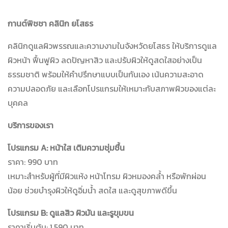
กานต์พิชชา คลินิก ยโสธร
คลินิกดูแลผิวพรรณและความงามในจังหวัดยโสธร ให้บริการดูแล
ผิวหน้า ฟื้นฟูผิว ลดปัญหาสิว และปรับผิวให้ดูสดใสอย่างเป็น
ธรรมชาติ พร้อมให้คำปรึกษาแบบเป็นกันเอง เน้นความสะอาด
ความปลอดภัย และเลือกโปรแกรมให้เหมาะกับสภาพผิวของแต่ละ
บุคคล
บริการของเรา
โปรแกรม A: หน้าใส เติมความชุ่มชื้น
ราคา: 990 บาท
เหมาะสำหรับผู้ที่มีผิวแห้ง หน้าโทรม ผิวหมองคล้ำ หรือพักผ่อน
น้อย ช่วยบำรุงผิวให้ดูอิ่มน้ำ สดใส และดูสุขภาพดีขึ้น
โปรแกรม B: ดูแลสิว ผิวมัน และรูขุมขน
ราคาเริ่มต้น: 1,590 บาท