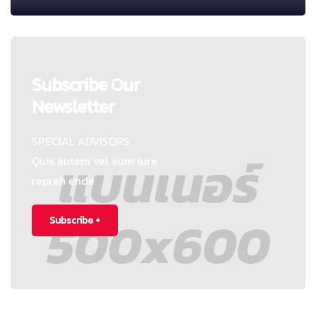
Subscribe Our
Newsletter
SPECIAL ADVISORS
Quis autem vel eum iure
repreh ende
Subscribe +