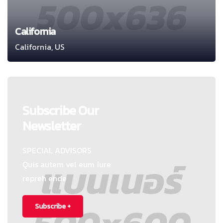
California
California, US
Subscribe Our
Newsletter
SPECIAL ADVISORS
Quis autem vel eum iure
repreh ende
Subscribe +