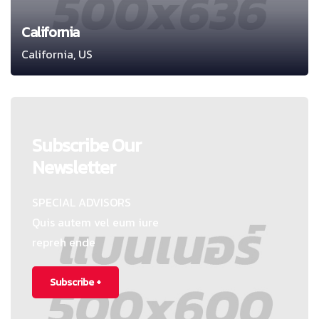
California
California, US
Subscribe Our
Newsletter
SPECIAL ADVISORS
Quis autem vel eum iure
repreh ende
Subscribe +