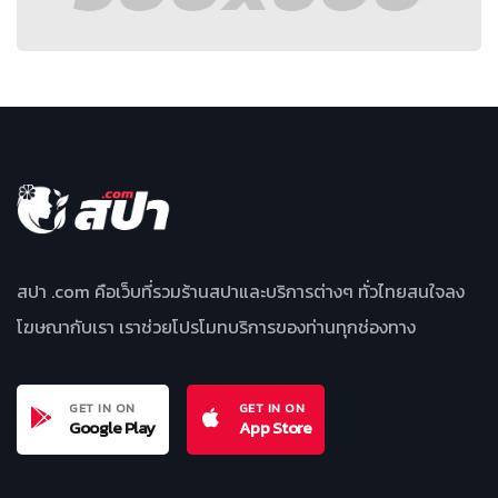
สปา .com คือเว็บที่รวมร้านสปาและบริการต่างๆ ทั่วไทยสนใจลง
โฆษณากับเรา เราช่วยโปรโมทบริการของท่านทุกช่องทาง
GET IN ON
GET IN ON
Google Play
App Store