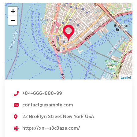
+
−
Leaflet
+84-666-888-99
contact@example.com
22 Broklyn Street New York USA
https://xn--s3c3aza.com/