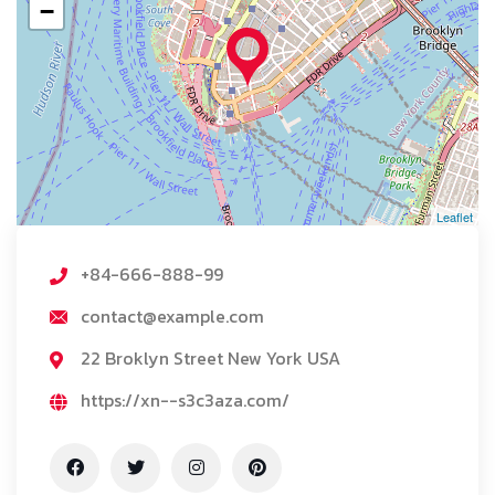
−
Leaflet
+84-666-888-99
contact@example.com
22 Broklyn Street New York USA
https://xn--s3c3aza.com/