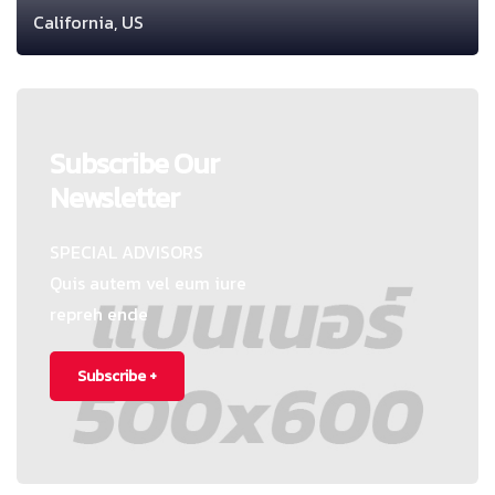
California, US
Subscribe Our
Newsletter
SPECIAL ADVISORS
Quis autem vel eum iure
repreh ende
Subscribe +