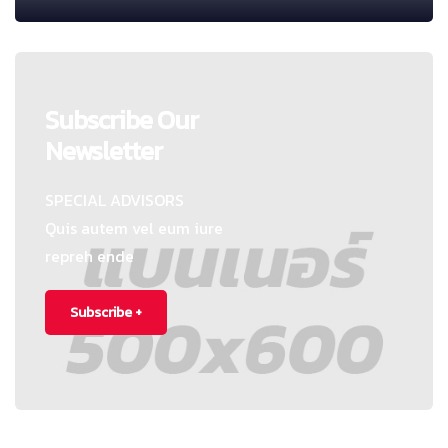
Subscribe Our
Newsletter
SPECIAL ADVISORS
Quis autem vel eum iure
repreh ende
Subscribe +