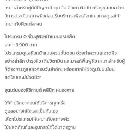
เหมาะสำหรับผู้ที่มีปัญหาสิวอุดตัน สิวผด ผิวมัน หรือรูขุมขนกว้าง
มีการประเมินสภาพผิวก่อนเริ่มบริการ เพื่อเลือกแนวทางดูแลให้
เหมาะกับผิวแต่ละคน
โปรแกรม C: ฟื้นฟูผิวหน้าแบบครบเซ็ต
ราคา: 3,900 บาท
โปรแกรมดูแลผิวหน้าแบบครบขั้นตอน ช่วยทำความสะอาดผิว
อย่างล้ำลึก บำรุงผิว เติมวิตามิน และมาสก์ฟื้นฟูผิว เหมาะสำหรับผู้
ที่ต้องการดูแลผิวก่อนวันสำคัญ หรืออยากให้ผิวดูเรียบเนียน
สดใส และมีชีวิตชีวา
จุดเด่นของสิริกานต์ คลินิก หนองคาย
ให้คำปรึกษาก่อนใช้บริการทุกครั้ง
ดูแลอย่างใส่ใจและเป็นกันเอง
เลือกโปรแกรมให้เหมาะกับสภาพผิว
ใช้ผลิตภัณฑ์และอุปกรณ์ที่ได้มาตรฐาน