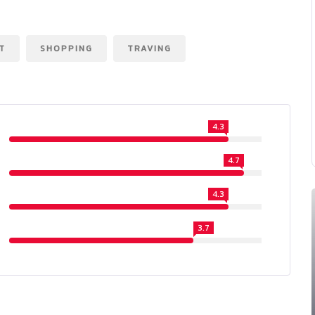
T
SHOPPING
TRAVING
4.3
4.7
4.3
3.7