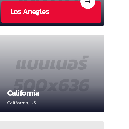
Los Anegles
California
California, US