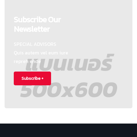
Subscribe Our
Newsletter
SPECIAL ADVISORS
Quis autem vel eum iure
repreh ende
Subscribe +