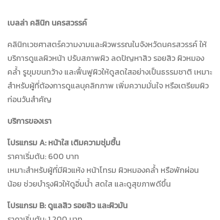
เบลล่า คลินิก นครสวรรค์
คลินิกเวชศาสตร์ความงามและผิวพรรณในจังหวัดนครสวรรค์ ให้
บริการดูแลผิวหน้า ปรับสภาพผิว ลดปัญหาสิว รอยสิว ผิวหมอง
คล้ำ รูขุมขนกว้าง และฟื้นฟูผิวให้ดูสดใสอย่างเป็นธรรมชาติ เหมาะ
สำหรับผู้ที่ต้องการดูแลบุคลิกภาพ เพิ่มความมั่นใจ หรือเตรียมผิว
ก่อนวันสำคัญ
บริการของเรา
โปรแกรม A: หน้าใส เติมความชุ่มชื้น
ราคาเริ่มต้น: 600 บาท
เหมาะสำหรับผู้ที่มีผิวแห้ง หน้าโทรม ผิวหมองคล้ำ หรือพักผ่อน
น้อย ช่วยบำรุงผิวให้ดูอิ่มน้ำ สดใส และดูสุขภาพดีขึ้น
โปรแกรม B: ดูแลสิว รอยสิว และผิวมัน
ราคาเริ่มต้น: 1,200 บาท