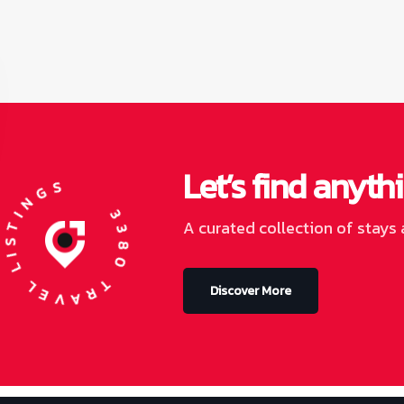
Let’s find anyt
380 TRAVEL LISTINGS
A curated collection of stays 
Discover More