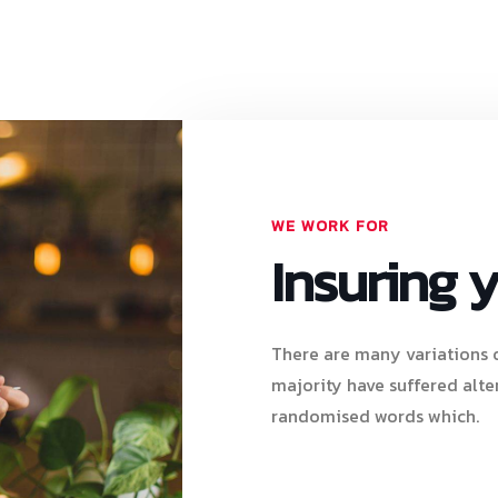
WE WORK FOR
Insuring 
There are many variations o
majority have suffered alte
randomised words which.