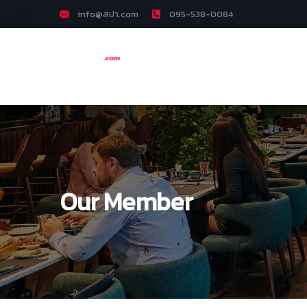
info@สปา.com
095-538-0084
Our Member