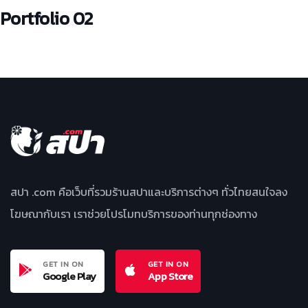
Portfolio 02
สปา .com คือเว็บที่รวมร้านสปาและบริการต่างๆ ทั่วไทยสนใจลง
โฆษณากับเรา เราช่วยโปรโมทบริการของท่านทุกช่องทาง
GET IN ON
GET IN ON
Google Play
App Store