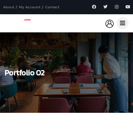
About
My Account
Contact
Portfolio 02