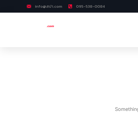
info@สปา.com
095-538-0084
Something