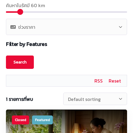
ค้นหาในรัศมี
60
km
Filter by Features
RSS
Reset
1
รายการที่พบ
Closed
Featured