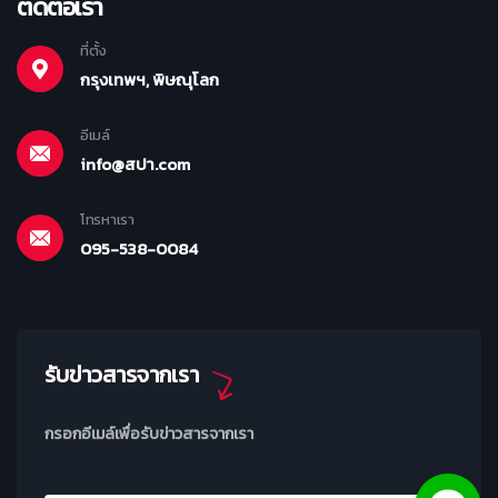
ติดต่อเรา
ที่ตั้ง
กรุงเทพฯ, พิษณุโลก
อีเมล์
info@สปา.com
โทรหาเรา
095-538-0084
รับข่าวสารจากเรา
กรอกอีเมล์เพื่อรับข่าวสารจากเรา