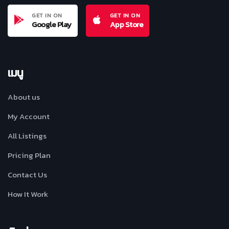
GET IN ON
GET IN ON
Google Play
App Store
เมนู
About us
My Account
All Listings
Pricing Plan
Contact Us
How It Work