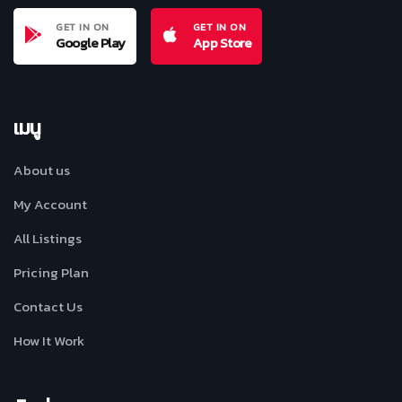
GET IN ON
GET IN ON
Google Play
App Store
เมนู
About us
My Account
All Listings
Pricing Plan
Contact Us
How It Work