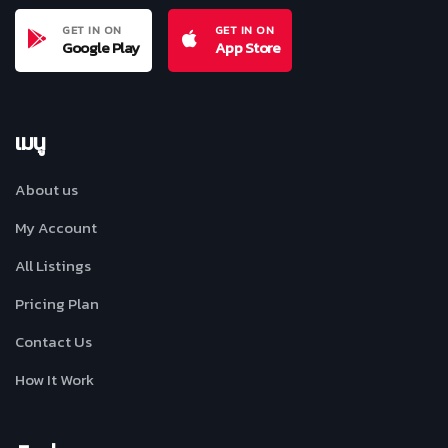
GET IN ON
GET IN ON
Google Play
App Store
เมนู
About us
My Account
All Listings
Pricing Plan
Contact Us
How It Work