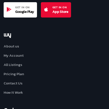
GET IN ON
GET IN ON
Google Play
App Store
เมนู
About us
My Account
All Listings
Pricing Plan
Contact Us
How It Work