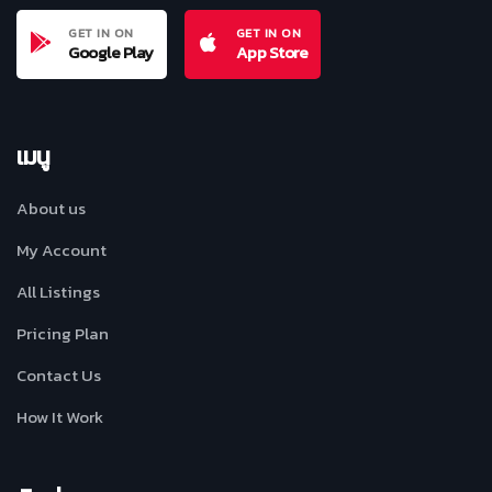
GET IN ON
GET IN ON
Google Play
App Store
เมนู
About us
My Account
All Listings
Pricing Plan
Contact Us
How It Work