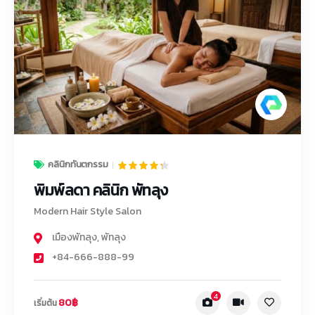
คลินิกทันตกรรม
พิมพ์ลดา คลินิก พัทลุง
Modern Hair Style Salon
เมืองพัทลุง
,
พัทลุง
+84-666-888-99
4
80฿
เริ่มต้น