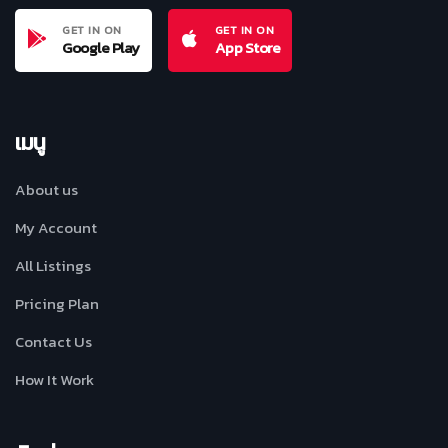
GET IN ON
GET IN ON
Google Play
App Store
เมนู
About us
My Account
All Listings
Pricing Plan
Contact Us
How It Work