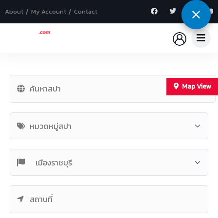
About
My Account
Contact
Map View