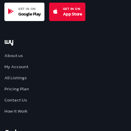
GET IN ON
GET IN ON
Google Play
App Store
เมนู
About us
My Account
All Listings
Pricing Plan
Contact Us
How It Work