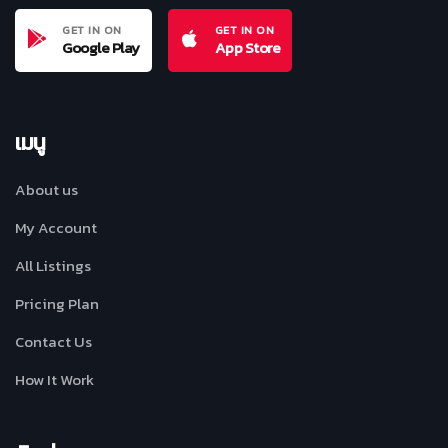
GET IN ON
GET IN ON
Google Play
App Store
เมนู
About us
My Account
All Listings
Pricing Plan
Contact Us
How It Work