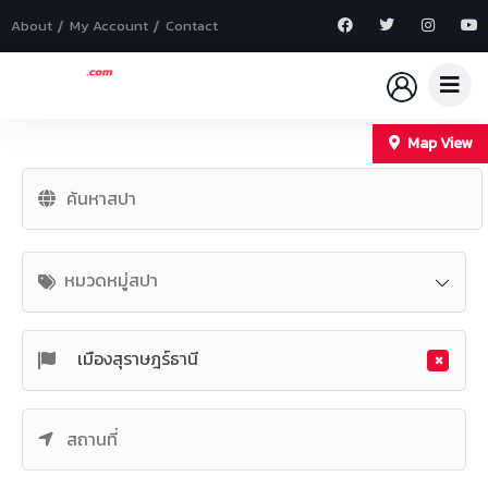
About
My Account
Contact
Map View
+
−
หมวดหมู่สปา
×
เมืองสุราษฎร์ธานี