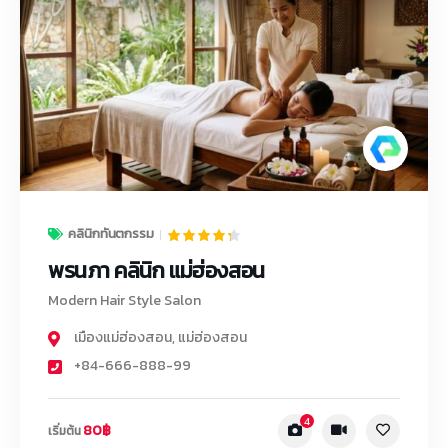
คลินิกทันตกรรม
พรนภา คลินิก แม่ฮ่องสอน
Modern Hair Style Salon
เมืองแม่ฮ่องสอน
,
แม่ฮ่องสอน
+84-666-888-99
4
80฿
เริ่มต้น