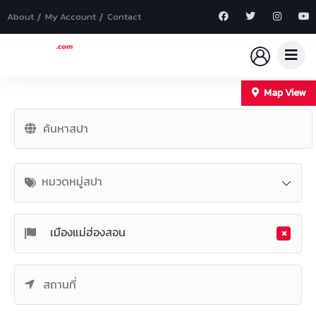
About
My Account
Contact
Map View
+
−
หมวดหมู่สปา
×
เมืองแม่ฮ่องสอน