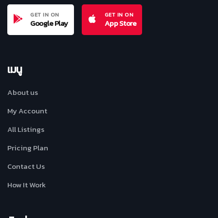
GET IN ON
GET IN ON
Google Play
App Store
เมนู
About us
My Account
All Listings
Pricing Plan
Contact Us
How It Work