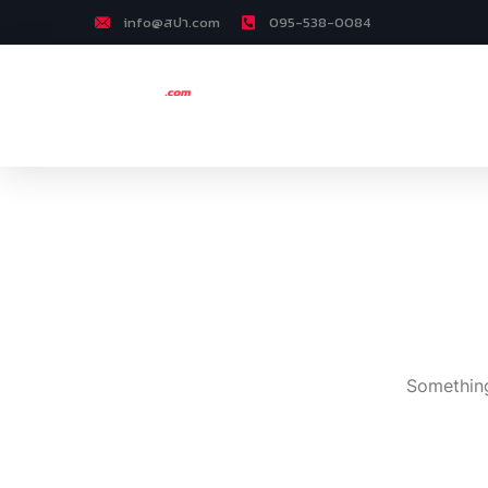
info@สปา.com
095-538-0084
Something