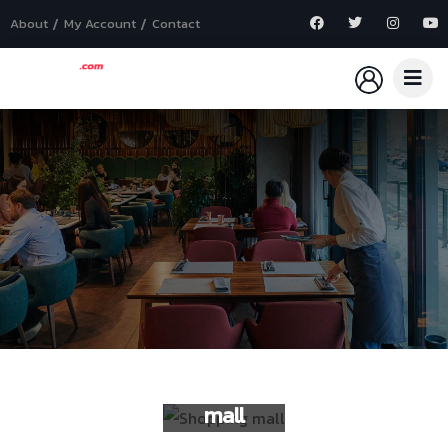
About
My Account
Contact
Shopping
mall
Shopping