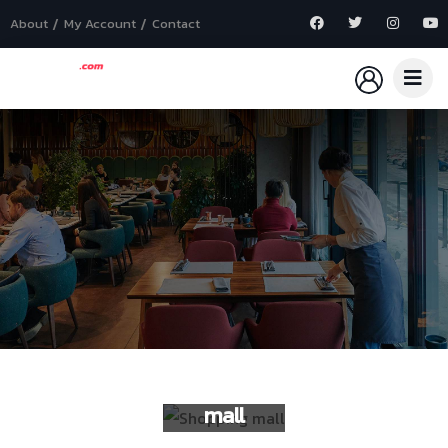
About
My Account
Contact
Shopping
mall
Shopping