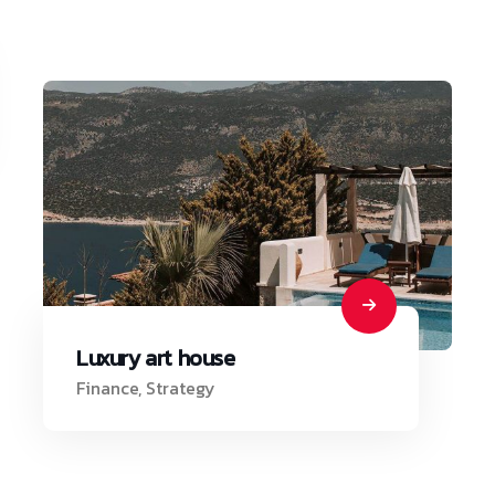
Luxury art house
Finance
,
Strategy