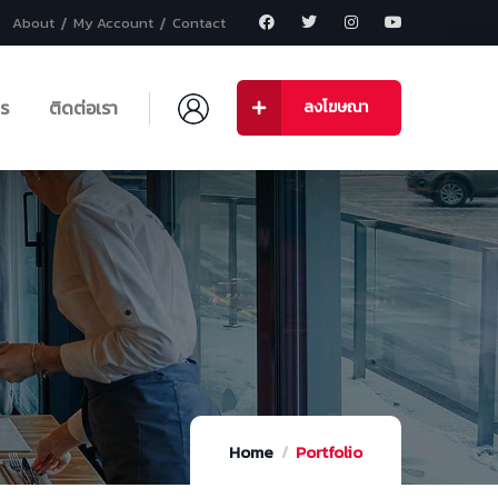
About
My Account
Contact
าร
ติดต่อเรา
ลงโฆษณา
Home
Portfolio