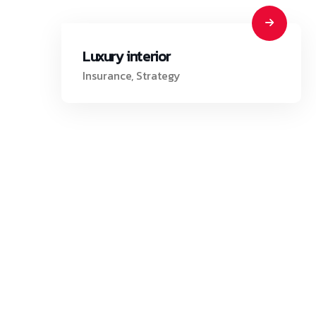
Luxury interior
Insurance
,
Strategy