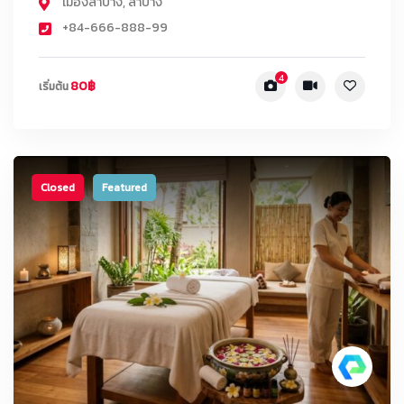
เมืองลำปาง
,
ลำปาง
+84-666-888-99
4
80฿
เริ่มต้น
Closed
Featured