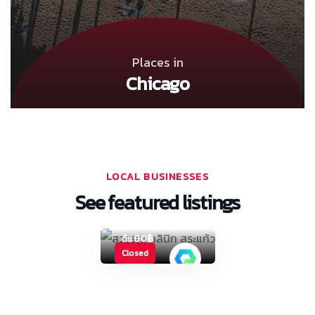
คลินิก
Places in
ทันต
Chicago
กรรม
สุวรรณ
คลินิก
สระแก้ว
Modern Hair
Style Salon
LOCAL BUSINESSES
เมืองสิงห์บุรี
See featured listings
4
เริ่ม
80฿
ต้น
Closed