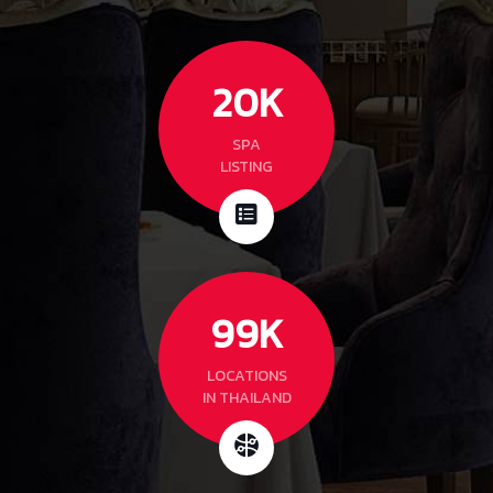
20
K
SPA
LISTING
99
K
LOCATIONS
IN THAILAND