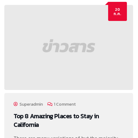
20
ก.ค.
Superadmin
1 Comment
Top 8 Amazing Places to Stay in
California
There are many variations of but the majority