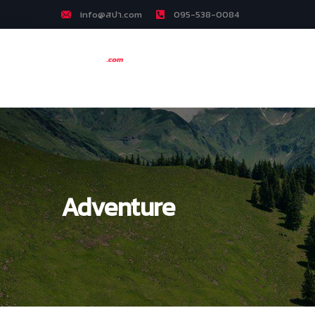
info@สปา.com
095-538-0084
Adventure