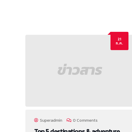
21
ก.ค.
Superadmin
0 Comments
Top 5 destinations & adventure