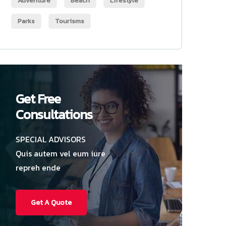
Adventure
Beach
Lifestyle
Parks
Tourisms
Get Free
Consultations
SPECIAL ADVISORS
Quis autem vel eum iure
repreh ende
Get A Quote