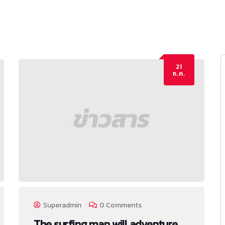
21
ก.ค.
Superadmin
0 Comments
The surfing man will adventure