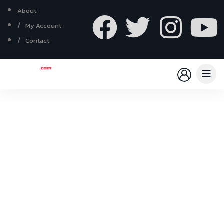
About
My Account
Contact
Explore The Worlds
People Don’t Take, Trips Take People