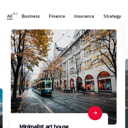
[6]
All
Business
Finance
Insurance
Strategy
Minimalist art house