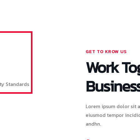
GET TO KROW US
Work Tog
Busines
Lorem ipsum dolor sit a
eiusmod tempor incidid
andhn.