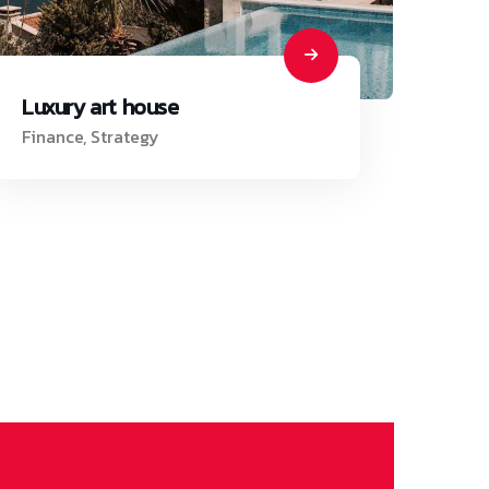
Luxury art house
Finance
,
Strategy